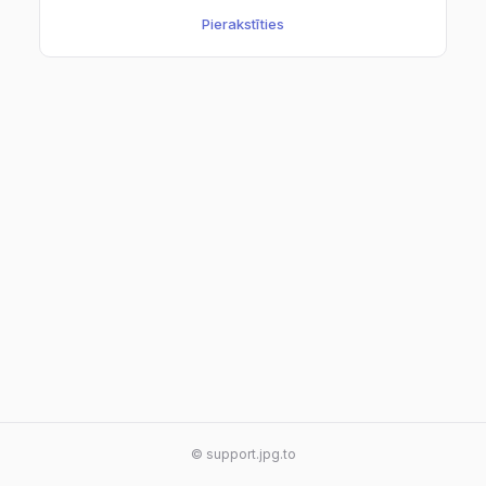
Pierakstīties
© support.jpg.to